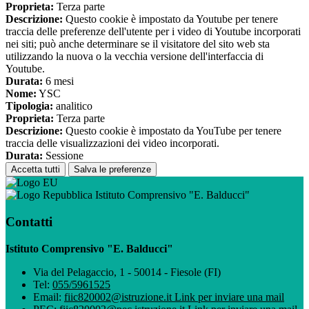
Proprieta:
Terza parte
Descrizione:
Questo cookie è impostato da Youtube per tenere
traccia delle preferenze dell'utente per i video di Youtube incorporati
nei siti; può anche determinare se il visitatore del sito web sta
utilizzando la nuova o la vecchia versione dell'interfaccia di
Youtube.
Durata:
6 mesi
Nome:
YSC
Tipologia:
analitico
Proprieta:
Terza parte
Descrizione:
Questo cookie è impostato da YouTube per tenere
traccia delle visualizzazioni dei video incorporati.
Durata:
Sessione
Accetta tutti
Salva le preferenze
Istituto Comprensivo "E. Balducci"
Contatti
Istituto Comprensivo "E. Balducci"
Via del Pelagaccio, 1 - 50014 - Fiesole (FI)
Tel:
055/5961525
Email:
fiic820002@istruzione.it
Link per inviare una mail