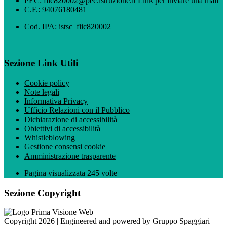
PEC:
fiic820002@pec.istruzione.it
Link per inviare una mail
C.F.: 94076180481
Cod. IPA: istsc_fiic820002
Sezione Link Utili
Cookie policy
Note legali
Informativa Privacy
Ufficio Relazioni con il Pubblico
Dichiarazione di accessibilità
Obiettivi di accessibilità
Whistleblowing
Gestione consensi cookie
Amministrazione trasparente
Pagina visualizzata
245
volte
Sezione Copyright
Copyright 2026 | Engineered and powered by Gruppo Spaggiari