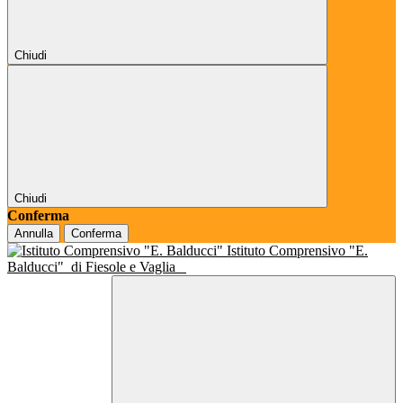
Chiudi
Chiudi
Conferma
Annulla
Conferma
Istituto Comprensivo "E.
Balducci"
di Fiesole e Vaglia