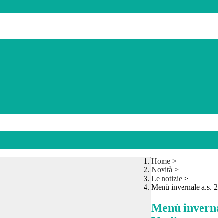
Home
>
Novità
>
Le notizie
>
Menù invernale a.s. 
Menù inverna