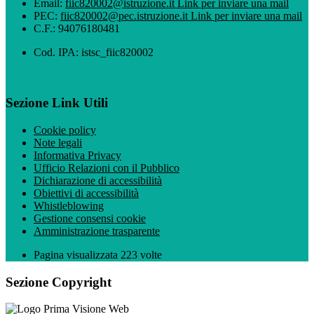
Email:
fiic820002@istruzione.it
Link per inviare una mail
PEC:
fiic820002@pec.istruzione.it
Link per inviare una mail
C.F.: 94076180481
Cod. IPA: istsc_fiic820002
Sezione Link Utili
Cookie policy
Note legali
Informativa Privacy
Ufficio Relazioni con il Pubblico
Dichiarazione di accessibilità
Obiettivi di accessibilità
Whistleblowing
Gestione consensi cookie
Amministrazione trasparente
Pagina visualizzata
223
volte
Sezione Copyright