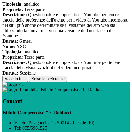
Tipologia:
analitico
Proprieta:
Terza parte
Descrizione:
Questo cookie è impostato da Youtube per tenere
traccia delle preferenze dell'utente per i video di Youtube incorporati
nei siti; può anche determinare se il visitatore del sito web sta
utilizzando la nuova o la vecchia versione dell'interfaccia di
Youtube.
Durata:
6 mesi
Nome:
YSC
Tipologia:
analitico
Proprieta:
Terza parte
Descrizione:
Questo cookie è impostato da YouTube per tenere
traccia delle visualizzazioni dei video incorporati.
Durata:
Sessione
Accetta tutti
Salva le preferenze
Istituto Comprensivo "E. Balducci"
Contatti
Istituto Comprensivo "E. Balducci"
Via del Pelagaccio, 1 - 50014 - Fiesole (FI)
Tel:
055/5961525