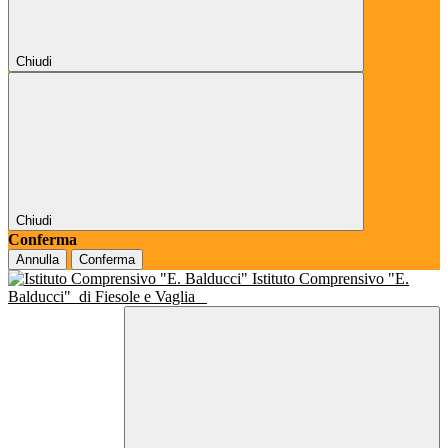
Chiudi
Chiudi
Conferma
Annulla
Conferma
Istituto Comprensivo "E.
Balducci"
di Fiesole e Vaglia