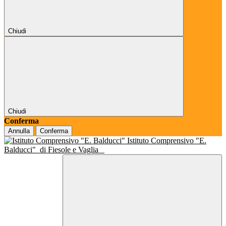
Chiudi
Chiudi
Conferma
Annulla
Conferma
Istituto Comprensivo "E.
Balducci"
di Fiesole e Vaglia