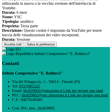
utilizzando la nuova o la vecchia versione dell'interfaccia di
Youtube.
Durata:
6 mesi
Nome:
YSC
Tipologia:
analitico
Proprieta:
Terza parte
Descrizione:
Questo cookie è impostato da YouTube per tenere
traccia delle visualizzazioni dei video incorporati.
Durata:
Sessione
Accetta tutti
Salva le preferenze
Istituto Comprensivo "E. Balducci"
Contatti
Istituto Comprensivo "E. Balducci"
Via del Pelagaccio, 1 - 50014 - Fiesole (FI)
Tel:
055/5961525
Email:
fiic820002@istruzione.it
Link per inviare una mail
PEC:
fiic820002@pec.istruzione.it
Link per inviare una mail
C.F.: 94076180481
Cod. IPA: istsc_fiic820002