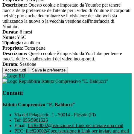
Descrizione:
Questo cookie è impostato da Youtube per tenere
traccia delle preferenze dell'utente per i video di Youtube incorporati
nei siti; può anche determinare se il visitatore del sito web sta
utilizzando la nuova o la vecchia versione dell'interfaccia di
Youtube.
Durata:
6 mesi
Nome:
YSC
Tipologia:
analitico
Proprieta:
Terza parte
Descrizione:
Questo cookie è impostato da YouTube per tenere
traccia delle visualizzazioni dei video incorporati.
Durata:
Sessione
Accetta tutti
Salva le preferenze
Istituto Comprensivo "E. Balducci"
Contatti
Istituto Comprensivo "E. Balducci"
Via del Pelagaccio, 1 - 50014 - Fiesole (FI)
Tel:
055/5961525
Email:
fiic820002@istruzione.it
Link per inviare una mail
PEC:
fiic820002@pec.istruzione.it
Link per inviare una mail