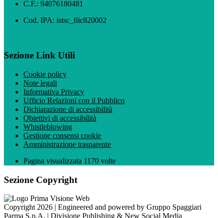
C.F.: 94076180481
Cod. IPA: istsc_fiic820002
Sezione Link Utili
Cookie policy
Note legali
Informativa Privacy
Ufficio Relazioni con il Pubblico
Dichiarazione di accessibilità
Obiettivi di accessibilità
Whistleblowing
Gestione consensi cookie
Amministrazione trasparente
Pagina visualizzata
1170
volte
Sezione Copyright
Copyright 2026 | Engineered and powered by Gruppo Spaggiari
Parma S.p.A. | Divisione Publishing & New Social Media