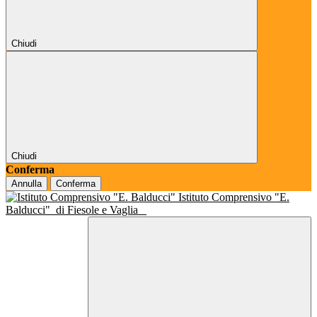
Chiudi
Chiudi
Conferma
Annulla
Conferma
Istituto Comprensivo "E.
Balducci"
di Fiesole e Vaglia