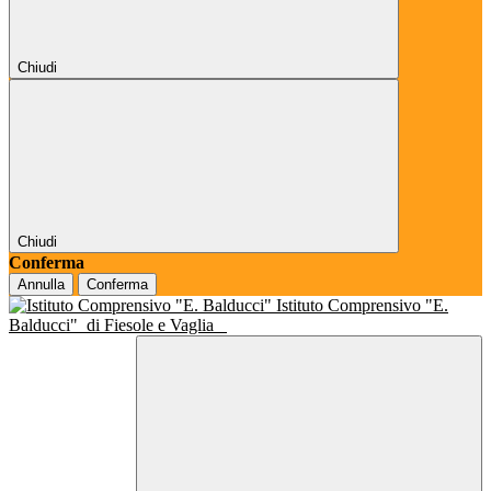
Chiudi
Chiudi
Conferma
Annulla
Conferma
Istituto Comprensivo "E.
Balducci"
di Fiesole e Vaglia