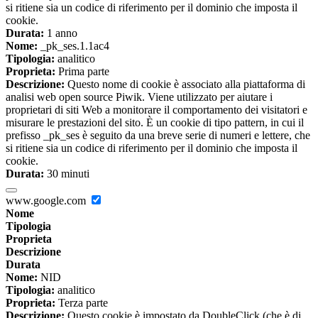
si ritiene sia un codice di riferimento per il dominio che imposta il
cookie.
Durata:
1 anno
Nome:
_pk_ses.1.1ac4
Tipologia:
analitico
Proprieta:
Prima parte
Descrizione:
Questo nome di cookie è associato alla piattaforma di
analisi web open source Piwik. Viene utilizzato per aiutare i
proprietari di siti Web a monitorare il comportamento dei visitatori e
misurare le prestazioni del sito. È un cookie di tipo pattern, in cui il
prefisso _pk_ses è seguito da una breve serie di numeri e lettere, che
si ritiene sia un codice di riferimento per il dominio che imposta il
cookie.
Durata:
30 minuti
www.google.com
Nome
Tipologia
Proprieta
Descrizione
Durata
Nome:
NID
Tipologia:
analitico
Proprieta:
Terza parte
Descrizione:
Questo cookie è impostato da DoubleClick (che è di