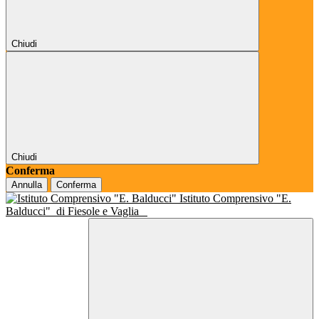
Chiudi
Chiudi
Conferma
Annulla
Conferma
Istituto Comprensivo "E.
Balducci"
di Fiesole e Vaglia