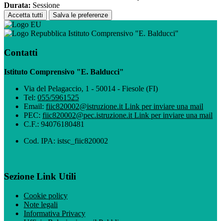
Durata:
Sessione
Accetta tutti
Salva le preferenze
Istituto Comprensivo "E. Balducci"
Contatti
Istituto Comprensivo "E. Balducci"
Via del Pelagaccio, 1 - 50014 - Fiesole (FI)
Tel:
055/5961525
Email:
fiic820002@istruzione.it
Link per inviare una mail
PEC:
fiic820002@pec.istruzione.it
Link per inviare una mail
C.F.: 94076180481
Cod. IPA: istsc_fiic820002
Sezione Link Utili
Cookie policy
Note legali
Informativa Privacy