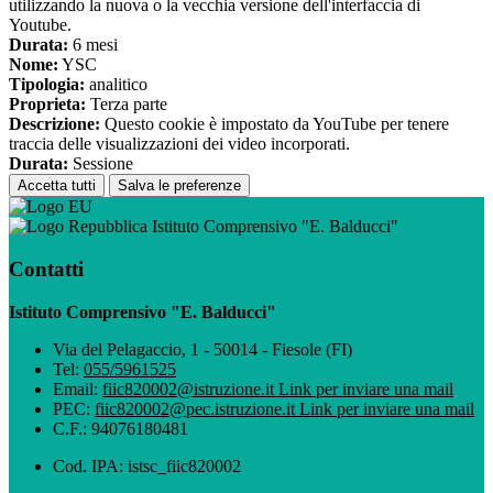
utilizzando la nuova o la vecchia versione dell'interfaccia di
Youtube.
Durata:
6 mesi
Nome:
YSC
Tipologia:
analitico
Proprieta:
Terza parte
Descrizione:
Questo cookie è impostato da YouTube per tenere
traccia delle visualizzazioni dei video incorporati.
Durata:
Sessione
Accetta tutti
Salva le preferenze
Istituto Comprensivo "E. Balducci"
Contatti
Istituto Comprensivo "E. Balducci"
Via del Pelagaccio, 1 - 50014 - Fiesole (FI)
Tel:
055/5961525
Email:
fiic820002@istruzione.it
Link per inviare una mail
PEC:
fiic820002@pec.istruzione.it
Link per inviare una mail
C.F.: 94076180481
Cod. IPA: istsc_fiic820002