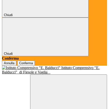
Chiudi
Chiudi
Conferma
Annulla
Conferma
Istituto Comprensivo "E.
Balducci"
di Fiesole e Vaglia