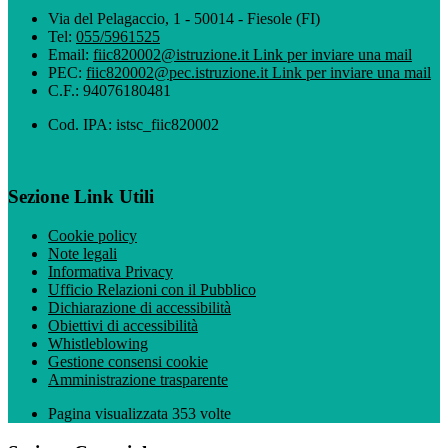
Via del Pelagaccio, 1 - 50014 - Fiesole (FI)
Tel:
055/5961525
Email:
fiic820002@istruzione.it
Link per inviare una mail
PEC:
fiic820002@pec.istruzione.it
Link per inviare una mail
C.F.: 94076180481
Cod. IPA: istsc_fiic820002
Sezione Link Utili
Cookie policy
Note legali
Informativa Privacy
Ufficio Relazioni con il Pubblico
Dichiarazione di accessibilità
Obiettivi di accessibilità
Whistleblowing
Gestione consensi cookie
Amministrazione trasparente
Pagina visualizzata
353
volte