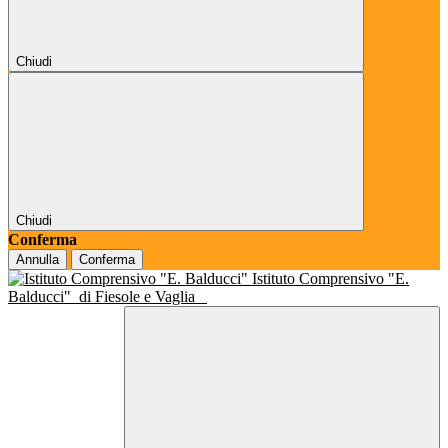
Chiudi
Chiudi
Conferma
Annulla
Conferma
Istituto Comprensivo "E.
Balducci"
di Fiesole e Vaglia