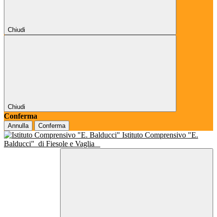
Chiudi
Chiudi
Conferma
Annulla
Conferma
Istituto Comprensivo "E.
Balducci"
di Fiesole e Vaglia