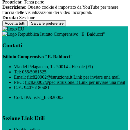
Proprieta:
Terza parte
Descrizione:
Questo cookie è impostato da YouTube per tenere
traccia delle visualizzazioni dei video incorporati.
Durata:
Sessione
Accetta tutti
Salva le preferenze
Istituto Comprensivo "E. Balducci"
Contatti
Istituto Comprensivo "E. Balducci"
Via del Pelagaccio, 1 - 50014 - Fiesole (FI)
Tel:
055/5961525
Email:
fiic820002@istruzione.it
Link per inviare una mail
PEC:
fiic820002@pec.istruzione.it
Link per inviare una mail
C.F.: 94076180481
Cod. IPA: istsc_fiic820002
Sezione Link Utili
Cookie policy