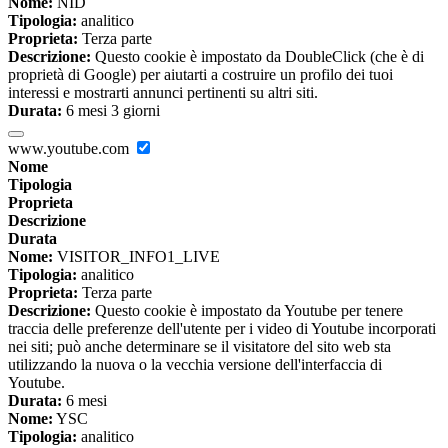
Nome:
NID
Tipologia:
analitico
Proprieta:
Terza parte
Descrizione:
Questo cookie è impostato da DoubleClick (che è di
proprietà di Google) per aiutarti a costruire un profilo dei tuoi
interessi e mostrarti annunci pertinenti su altri siti.
Durata:
6 mesi 3 giorni
www.youtube.com
Nome
Tipologia
Proprieta
Descrizione
Durata
Nome:
VISITOR_INFO1_LIVE
Tipologia:
analitico
Proprieta:
Terza parte
Descrizione:
Questo cookie è impostato da Youtube per tenere
traccia delle preferenze dell'utente per i video di Youtube incorporati
nei siti; può anche determinare se il visitatore del sito web sta
utilizzando la nuova o la vecchia versione dell'interfaccia di
Youtube.
Durata:
6 mesi
Nome:
YSC
Tipologia:
analitico