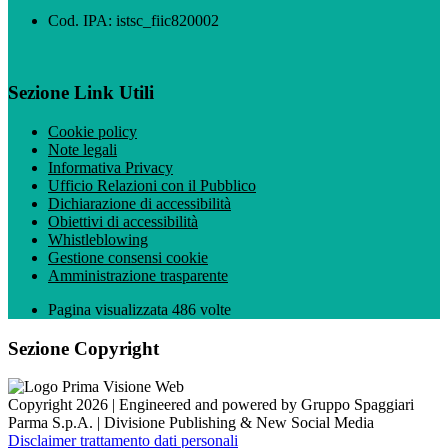
Cod. IPA: istsc_fiic820002
Sezione Link Utili
Cookie policy
Note legali
Informativa Privacy
Ufficio Relazioni con il Pubblico
Dichiarazione di accessibilità
Obiettivi di accessibilità
Whistleblowing
Gestione consensi cookie
Amministrazione trasparente
Pagina visualizzata
486
volte
Sezione Copyright
Copyright 2026 | Engineered and powered by Gruppo Spaggiari
Parma S.p.A. | Divisione Publishing & New Social Media
Disclaimer trattamento dati personali