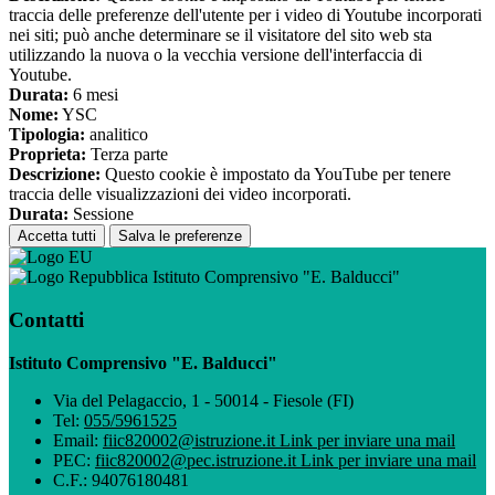
traccia delle preferenze dell'utente per i video di Youtube incorporati
nei siti; può anche determinare se il visitatore del sito web sta
utilizzando la nuova o la vecchia versione dell'interfaccia di
Youtube.
Durata:
6 mesi
Nome:
YSC
Tipologia:
analitico
Proprieta:
Terza parte
Descrizione:
Questo cookie è impostato da YouTube per tenere
traccia delle visualizzazioni dei video incorporati.
Durata:
Sessione
Accetta tutti
Salva le preferenze
Istituto Comprensivo "E. Balducci"
Contatti
Istituto Comprensivo "E. Balducci"
Via del Pelagaccio, 1 - 50014 - Fiesole (FI)
Tel:
055/5961525
Email:
fiic820002@istruzione.it
Link per inviare una mail
PEC:
fiic820002@pec.istruzione.it
Link per inviare una mail
C.F.: 94076180481