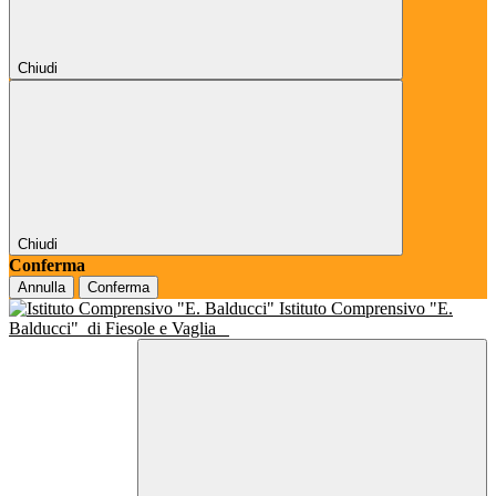
Chiudi
Chiudi
Conferma
Annulla
Conferma
Istituto Comprensivo "E.
Balducci"
di Fiesole e Vaglia