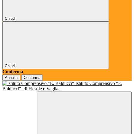
Chiudi
Chiudi
Conferma
Annulla
Conferma
Istituto Comprensivo "E.
Balducci"
di Fiesole e Vaglia