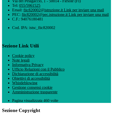
Via del Pelagaccio, 1 - 50014 - Fiesole (FI)
Tel:
055/5961525
Email:
fiic820002@istruzione.it
Link per inviare una mail
PEC:
fiic820002@pec.istruzione.it
Link per inviare una mail
C.F.: 94076180481
Cod. IPA: istsc_fiic820002
Sezione Link Utili
Cookie policy
Note legali
Informativa Privacy
Ufficio Relazioni con il Pubblico
Dichiarazione di accessibilità
Obiettivi di accessibilità
Whistleblowing
Gestione consensi cookie
Amministrazione trasparente
Pagina visualizzata
460
volte
Sezione Copyright