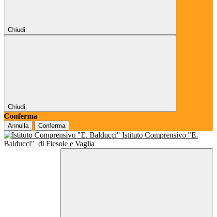
Chiudi
Chiudi
Conferma
Annulla
Conferma
Istituto Comprensivo "E.
Balducci"
di Fiesole e Vaglia