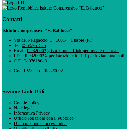
Istituto Comprensivo "E. Balducci"
Contatti
Istituto Comprensivo "E. Balducci"
Via del Pelagaccio, 1 - 50014 - Fiesole (FI)
Tel:
055/5961525
Email:
fiic820002@istruzione.it
Link per inviare una mail
PEC:
fiic820002@pec.istruzione.it
Link per inviare una mail
C.F.: 94076180481
Cod. IPA: istsc_fiic820002
Sezione Link Utili
Cookie policy
Note legali
Informativa Privacy
Ufficio Relazioni con il Pubblico
Dichiarazione di accessibilità
Obiettivi di accessibilità