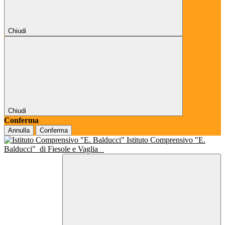
Chiudi
Chiudi
Conferma
Annulla
Conferma
Istituto Comprensivo "E.
Balducci"
di Fiesole e Vaglia