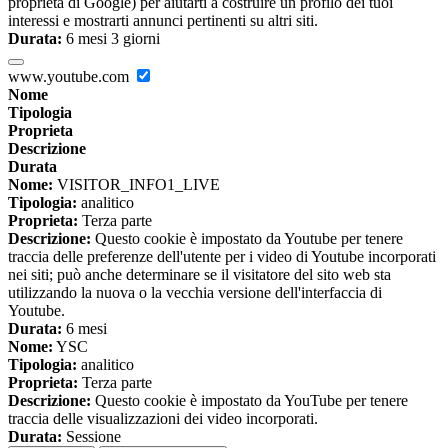
proprietà di Google) per aiutarti a costruire un profilo dei tuoi
interessi e mostrarti annunci pertinenti su altri siti.
Durata:
6 mesi 3 giorni
www.youtube.com
Nome
Tipologia
Proprieta
Descrizione
Durata
Nome:
VISITOR_INFO1_LIVE
Tipologia:
analitico
Proprieta:
Terza parte
Descrizione:
Questo cookie è impostato da Youtube per tenere
traccia delle preferenze dell'utente per i video di Youtube incorporati
nei siti; può anche determinare se il visitatore del sito web sta
utilizzando la nuova o la vecchia versione dell'interfaccia di
Youtube.
Durata:
6 mesi
Nome:
YSC
Tipologia:
analitico
Proprieta:
Terza parte
Descrizione:
Questo cookie è impostato da YouTube per tenere
traccia delle visualizzazioni dei video incorporati.
Durata:
Sessione