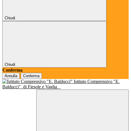
Chiudi
Chiudi
Conferma
Annulla
Conferma
Istituto Comprensivo "E.
Balducci"
di Fiesole e Vaglia