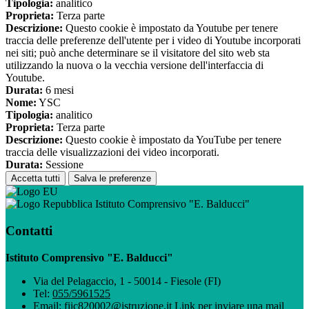
Tipologia:
analitico
Proprieta:
Terza parte
Descrizione:
Questo cookie è impostato da Youtube per tenere
traccia delle preferenze dell'utente per i video di Youtube incorporati
nei siti; può anche determinare se il visitatore del sito web sta
utilizzando la nuova o la vecchia versione dell'interfaccia di
Youtube.
Durata:
6 mesi
Nome:
YSC
Tipologia:
analitico
Proprieta:
Terza parte
Descrizione:
Questo cookie è impostato da YouTube per tenere
traccia delle visualizzazioni dei video incorporati.
Durata:
Sessione
Accetta tutti
Salva le preferenze
Istituto Comprensivo "E. Balducci"
Contatti
Istituto Comprensivo "E. Balducci"
Via del Pelagaccio, 1 - 50014 - Fiesole (FI)
Tel:
055/5961525
Email:
fiic820002@istruzione.it
Link per inviare una mail