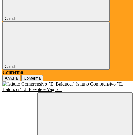
Chiudi
Chiudi
Conferma
Annulla
Conferma
Istituto Comprensivo "E.
Balducci"
di Fiesole e Vaglia