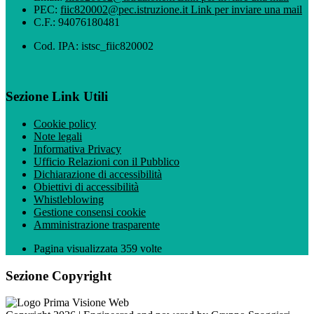
PEC:
fiic820002@pec.istruzione.it
Link per inviare una mail
C.F.: 94076180481
Cod. IPA: istsc_fiic820002
Sezione Link Utili
Cookie policy
Note legali
Informativa Privacy
Ufficio Relazioni con il Pubblico
Dichiarazione di accessibilità
Obiettivi di accessibilità
Whistleblowing
Gestione consensi cookie
Amministrazione trasparente
Pagina visualizzata
359
volte
Sezione Copyright