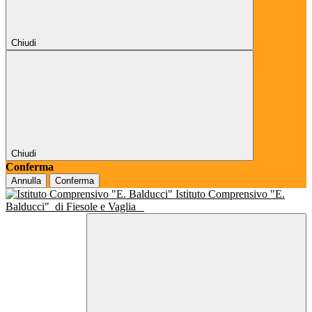
Chiudi
Chiudi
Conferma
Annulla
Conferma
Istituto Comprensivo "E.
Balducci"
di Fiesole e Vaglia