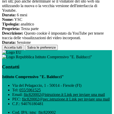
nei siti; può anche determinare se il visitatore del sito web sta
utilizzando la nuova o la vecchia versione dell'interfaccia di
Youtube.
Durata:
6 mesi
Nome:
YSC
Tipologia:
analitico
Proprieta:
Terza parte
Descrizione:
Questo cookie è impostato da YouTube per tenere
traccia delle visualizzazioni dei video incorporati.
Durata:
Sessione
Accetta tutti
Salva le preferenze
Istituto Comprensivo "E. Balducci"
Contatti
Istituto Comprensivo "E. Balducci"
Via del Pelagaccio, 1 - 50014 - Fiesole (FI)
Tel:
055/5961525
Email:
fiic820002@istruzione.it
Link per inviare una mail
PEC:
fiic820002@pec.istruzione.it
Link per inviare una mail
C.F.: 94076180481
Cod. IPA: istsc_fiic820002