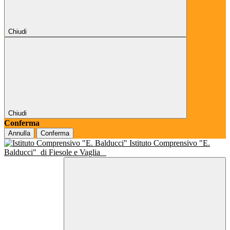
Chiudi
Chiudi
Conferma
Annulla
Conferma
Istituto Comprensivo "E.
Balducci"
di Fiesole e Vaglia