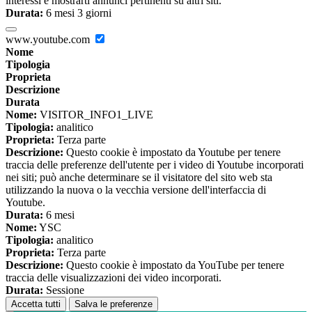
interessi e mostrarti annunci pertinenti su altri siti.
Durata:
6 mesi 3 giorni
www.youtube.com
Nome
Tipologia
Proprieta
Descrizione
Durata
Nome:
VISITOR_INFO1_LIVE
Tipologia:
analitico
Proprieta:
Terza parte
Descrizione:
Questo cookie è impostato da Youtube per tenere
traccia delle preferenze dell'utente per i video di Youtube incorporati
nei siti; può anche determinare se il visitatore del sito web sta
utilizzando la nuova o la vecchia versione dell'interfaccia di
Youtube.
Durata:
6 mesi
Nome:
YSC
Tipologia:
analitico
Proprieta:
Terza parte
Descrizione:
Questo cookie è impostato da YouTube per tenere
traccia delle visualizzazioni dei video incorporati.
Durata:
Sessione
Accetta tutti
Salva le preferenze