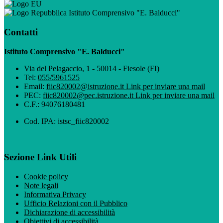
Istituto Comprensivo "E. Balducci"
Contatti
Istituto Comprensivo "E. Balducci"
Via del Pelagaccio, 1 - 50014 - Fiesole (FI)
Tel:
055/5961525
Email:
fiic820002@istruzione.it
Link per inviare una mail
PEC:
fiic820002@pec.istruzione.it
Link per inviare una mail
C.F.: 94076180481
Cod. IPA: istsc_fiic820002
Sezione Link Utili
Cookie policy
Note legali
Informativa Privacy
Ufficio Relazioni con il Pubblico
Dichiarazione di accessibilità
Obiettivi di accessibilità