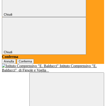
Chiudi
Chiudi
Conferma
Annulla
Conferma
Istituto Comprensivo "E.
Balducci"
di Fiesole e Vaglia