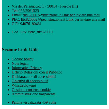
Via del Pelagaccio, 1 - 50014 - Fiesole (FI)
Tel:
055/5961525
Email:
fiic820002@istruzione.it
Link per inviare una mail
PEC:
fiic820002@pec.istruzione.it
Link per inviare una mail
C.F.: 94076180481
Cod. IPA: istsc_fiic820002
Sezione Link Utili
Cookie policy
Note legali
Informativa Privacy
Ufficio Relazioni con il Pubblico
Dichiarazione di accessibilità
Obiettivi di accessibilità
Whistleblowing
Gestione consensi cookie
Amministrazione trasparente
Pagina visualizzata
459
volte