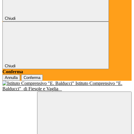
Chiudi
Chiudi
Conferma
Annulla
Conferma
Istituto Comprensivo "E.
Balducci"
di Fiesole e Vaglia