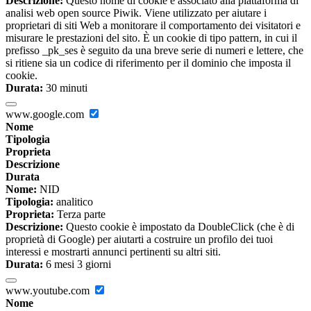
Descrizione:
Questo nome di cookie è associato alla piattaforma di
analisi web open source Piwik. Viene utilizzato per aiutare i
proprietari di siti Web a monitorare il comportamento dei visitatori e
misurare le prestazioni del sito. È un cookie di tipo pattern, in cui il
prefisso _pk_ses è seguito da una breve serie di numeri e lettere, che
si ritiene sia un codice di riferimento per il dominio che imposta il
cookie.
Durata:
30 minuti
www.google.com
Nome
Tipologia
Proprieta
Descrizione
Durata
Nome:
NID
Tipologia:
analitico
Proprieta:
Terza parte
Descrizione:
Questo cookie è impostato da DoubleClick (che è di
proprietà di Google) per aiutarti a costruire un profilo dei tuoi
interessi e mostrarti annunci pertinenti su altri siti.
Durata:
6 mesi 3 giorni
www.youtube.com
Nome