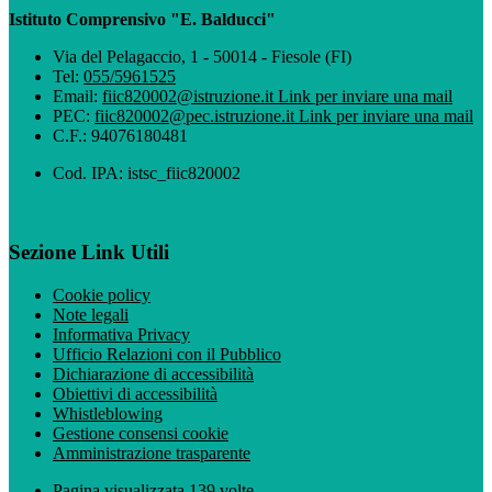
Istituto Comprensivo "E. Balducci"
Via del Pelagaccio, 1 - 50014 - Fiesole (FI)
Tel:
055/5961525
Email:
fiic820002@istruzione.it
Link per inviare una mail
PEC:
fiic820002@pec.istruzione.it
Link per inviare una mail
C.F.: 94076180481
Cod. IPA: istsc_fiic820002
Sezione Link Utili
Cookie policy
Note legali
Informativa Privacy
Ufficio Relazioni con il Pubblico
Dichiarazione di accessibilità
Obiettivi di accessibilità
Whistleblowing
Gestione consensi cookie
Amministrazione trasparente
Pagina visualizzata
139
volte