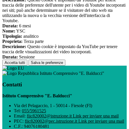
traccia delle preferenze dell'utente per i video di Youtube incorporati
nei siti; può anche determinare se il visitatore del sito web sta
utilizzando la nuova o la vecchia versione dell'interfaccia di
Youtube.
Durata:
6 mesi
Nome:
YSC
Tipologia:
analitico
Proprieta:
Terza parte
Descrizione:
Questo cookie è impostato da YouTube per tenere
traccia delle visualizzazioni dei video incorporati.
Durata:
Sessione
Accetta tutti
Salva le preferenze
Istituto Comprensivo "E. Balducci"
Contatti
Istituto Comprensivo "E. Balducci"
Via del Pelagaccio, 1 - 50014 - Fiesole (FI)
Tel:
055/5961525
Email:
fiic820002@istruzione.it
Link per inviare una mail
PEC:
fiic820002@pec.istruzione.it
Link per inviare una mail
C.F.: 94076180481