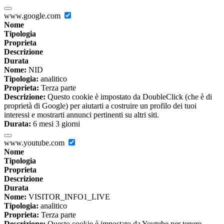
www.google.com
Nome
Tipologia
Proprieta
Descrizione
Durata
Nome:
NID
Tipologia:
analitico
Proprieta:
Terza parte
Descrizione:
Questo cookie è impostato da DoubleClick (che è di
proprietà di Google) per aiutarti a costruire un profilo dei tuoi
interessi e mostrarti annunci pertinenti su altri siti.
Durata:
6 mesi 3 giorni
www.youtube.com
Nome
Tipologia
Proprieta
Descrizione
Durata
Nome:
VISITOR_INFO1_LIVE
Tipologia:
analitico
Proprieta:
Terza parte
Descrizione:
Questo cookie è impostato da Youtube per tenere