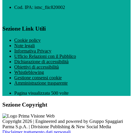
Cod. IPA: istsc_fiic820002
Sezione Link Utili
Cookie policy
Note legali
Informativa Privacy
Ufficio Relazioni con il Pubblico
Dichiarazione di accessibilità
Obiettivi di accessibilità
Whistleblowing
Gestione consensi cookie
Amministrazione trasparente
Pagina visualizzata
500
volte
Sezione Copyright
Copyright 2026 | Engineered and powered by Gruppo Spaggiari
Parma S.p.A. | Divisione Publishing & New Social Media
Disclaimer trattamento dati personali