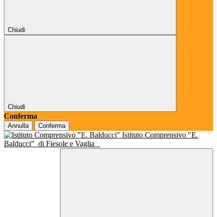
Chiudi
Chiudi
Conferma
Annulla
Conferma
Istituto Comprensivo "E.
Balducci"
di Fiesole e Vaglia