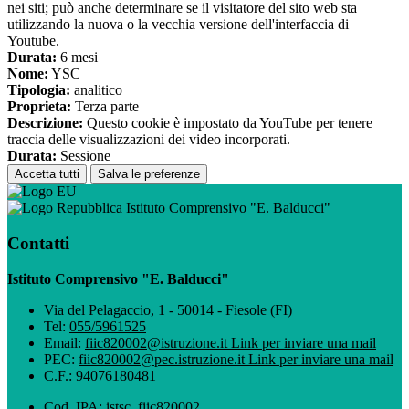
nei siti; può anche determinare se il visitatore del sito web sta
utilizzando la nuova o la vecchia versione dell'interfaccia di
Youtube.
Durata:
6 mesi
Nome:
YSC
Tipologia:
analitico
Proprieta:
Terza parte
Descrizione:
Questo cookie è impostato da YouTube per tenere
traccia delle visualizzazioni dei video incorporati.
Durata:
Sessione
Accetta tutti
Salva le preferenze
Istituto Comprensivo "E. Balducci"
Contatti
Istituto Comprensivo "E. Balducci"
Via del Pelagaccio, 1 - 50014 - Fiesole (FI)
Tel:
055/5961525
Email:
fiic820002@istruzione.it
Link per inviare una mail
PEC:
fiic820002@pec.istruzione.it
Link per inviare una mail
C.F.: 94076180481
Cod. IPA: istsc_fiic820002