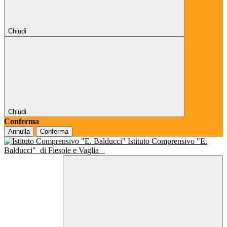
Chiudi
Chiudi
Conferma
Annulla
Conferma
Istituto Comprensivo "E.
Balducci"
di Fiesole e Vaglia