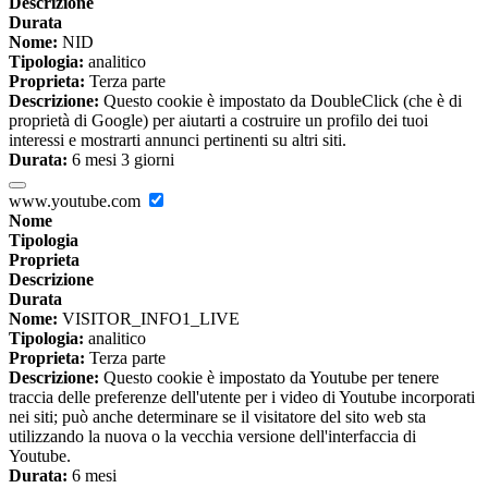
Descrizione
Durata
Nome:
NID
Tipologia:
analitico
Proprieta:
Terza parte
Descrizione:
Questo cookie è impostato da DoubleClick (che è di
proprietà di Google) per aiutarti a costruire un profilo dei tuoi
interessi e mostrarti annunci pertinenti su altri siti.
Durata:
6 mesi 3 giorni
www.youtube.com
Nome
Tipologia
Proprieta
Descrizione
Durata
Nome:
VISITOR_INFO1_LIVE
Tipologia:
analitico
Proprieta:
Terza parte
Descrizione:
Questo cookie è impostato da Youtube per tenere
traccia delle preferenze dell'utente per i video di Youtube incorporati
nei siti; può anche determinare se il visitatore del sito web sta
utilizzando la nuova o la vecchia versione dell'interfaccia di
Youtube.
Durata:
6 mesi