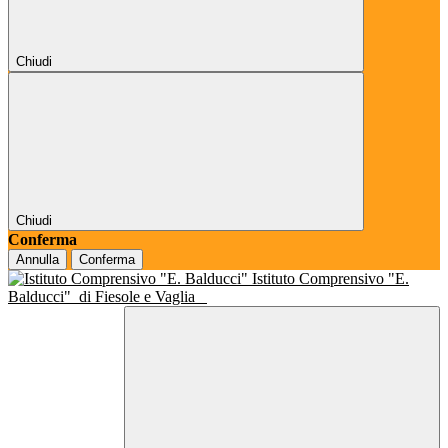
Chiudi
Chiudi
Conferma
Annulla
Conferma
Istituto Comprensivo "E.
Balducci"
di Fiesole e Vaglia