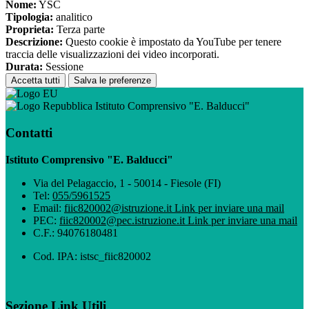
Nome:
YSC
Tipologia:
analitico
Proprieta:
Terza parte
Descrizione:
Questo cookie è impostato da YouTube per tenere
traccia delle visualizzazioni dei video incorporati.
Durata:
Sessione
Accetta tutti
Salva le preferenze
Istituto Comprensivo "E. Balducci"
Contatti
Istituto Comprensivo "E. Balducci"
Via del Pelagaccio, 1 - 50014 - Fiesole (FI)
Tel:
055/5961525
Email:
fiic820002@istruzione.it
Link per inviare una mail
PEC:
fiic820002@pec.istruzione.it
Link per inviare una mail
C.F.: 94076180481
Cod. IPA: istsc_fiic820002
Sezione Link Utili