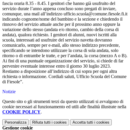
fascia oraria 8.35 - 8.45. I genitori che hanno già usufruito del
servizio durate l’anno appena concluso sono pregati di inviare,
comunque, una mail all’indirizzo ufficio.scuola@comune.fiesole.fi.it
indicando cognome/nome del bambino e la sezione e chiedendo il
rinnovo del servizio attuale anche per il prossimo anno oppure la
variazione dello stesso (andata e/o ritorno, cambio della corsa di
andata), qualora richiesto. I genitori di alunni, nuovi iscritti alla
scuola, interessati ad usufruire del servizio navetta dovranno
comunicarlo, sempre per e-mail, allo stesso indirizzo precedente,
specificando se intendono utilizzare la corsa di sola andata, solo
ritorno o di entrambe le tratte, e per l’andata, la corsa (mezzo A o B).
Ai fini di una puntuale organizzazione del servizio, si chiede di far
pervenire eventuale interesse entro il giorno 30 luglio 2023.
Restiamo a disposizione all’indirizzo di cui sopra per ogni altra
richiesta o informazione. Cordiali saluti, Ufficio Scuola del Comune
di Fiesole”.
Notizie
Questo sito o gli strumenti terzi da questo utilizzati si avvalgono di
cookie necessari al funzionamento ed utili alle finalità illustrate nella
COOKIE POLICY
.
Personalizza
Rifiuta tutti
i cookies
Accetta tutti
i cookies
Gestione cookie