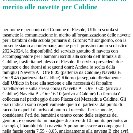
merito alle navette per Caldine
per nome e per conto del Comune di Fiesole, Ufficio scuola si
trasmette la comunicazione in merito all’organizzazione delle navette
per i bambini della scuola primaria di Girone: “Buongiorno, con la
presente siamo a confermare, anche per il prossimo anno scolastico
2023-2024, la disponibilità del servizio gratuito di navetta con
accompagnatore per i bambini iscritti alla scuola dell’Infanzia di
Caldine, trasferita nel plesso di Fiesole. Il servizio prevederà due
partenze e due ritorni ai seguenti orari: Andata (a scelta della
famiglia) Navetta A - Ore 8.05 (partenza da Caldine) Navetta B -
Ore 8.45 (partenza da Caldine) Ritorno (assegnato direttamente
dall’Ufficio in base alla sezione e alla necessità di far salire
fratelli/sorelle sulla stessa corsa) Navetta A - Ore 16.05 (arrivo a
Caldine) Navetta B - Ore 16.10 (arrivo a Caldine) La fermata è
collocata nel parcheggio dietro Piazza dei Mezzadri a Caldine. Gli
orari indicati sono rispettivamente quelli di partenza dal punto di
raccolta e quelli di arrivo al punto di raccolta. Per le andate,
considerata l’età dei bambini e tenuto conto delle esigenze dei
genitori, è consentito un margine di arrivo di 10 minuti: pertanto, ad
esempio, i bambini della navetta A potranno essere accompagnati
nella fascia oraria 7.55 - 8.05, analogamente alla navetta B che avrà