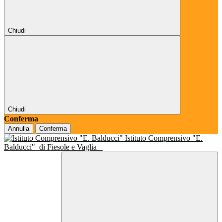
Chiudi
Chiudi
Conferma
Annulla
Conferma
Istituto Comprensivo "E.
Balducci"
di Fiesole e Vaglia