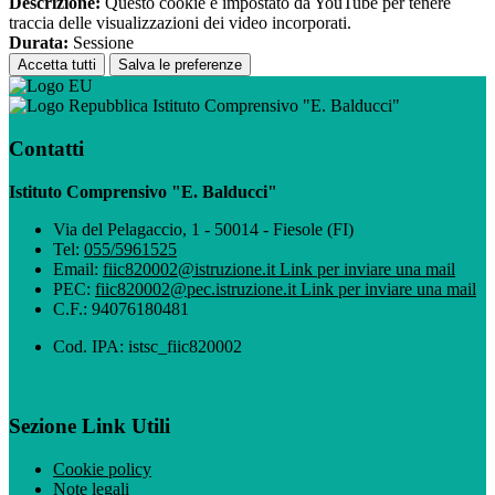
Descrizione:
Questo cookie è impostato da YouTube per tenere
traccia delle visualizzazioni dei video incorporati.
Durata:
Sessione
Accetta tutti
Salva le preferenze
Istituto Comprensivo "E. Balducci"
Contatti
Istituto Comprensivo "E. Balducci"
Via del Pelagaccio, 1 - 50014 - Fiesole (FI)
Tel:
055/5961525
Email:
fiic820002@istruzione.it
Link per inviare una mail
PEC:
fiic820002@pec.istruzione.it
Link per inviare una mail
C.F.: 94076180481
Cod. IPA: istsc_fiic820002
Sezione Link Utili
Cookie policy
Note legali