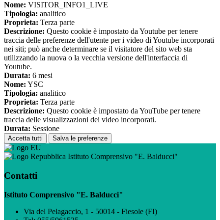
Nome:
VISITOR_INFO1_LIVE
Tipologia:
analitico
Proprieta:
Terza parte
Descrizione:
Questo cookie è impostato da Youtube per tenere
traccia delle preferenze dell'utente per i video di Youtube incorporati
nei siti; può anche determinare se il visitatore del sito web sta
utilizzando la nuova o la vecchia versione dell'interfaccia di
Youtube.
Durata:
6 mesi
Nome:
YSC
Tipologia:
analitico
Proprieta:
Terza parte
Descrizione:
Questo cookie è impostato da YouTube per tenere
traccia delle visualizzazioni dei video incorporati.
Durata:
Sessione
Accetta tutti
Salva le preferenze
Istituto Comprensivo "E. Balducci"
Contatti
Istituto Comprensivo "E. Balducci"
Via del Pelagaccio, 1 - 50014 - Fiesole (FI)