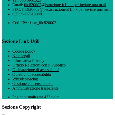
Tel:
055/5961525
Email:
fiic820002@istruzione.it
Link per inviare una mail
PEC:
fiic820002@pec.istruzione.it
Link per inviare una mail
C.F.: 94076180481
Cod. IPA: istsc_fiic820002
Sezione Link Utili
Cookie policy
Note legali
Informativa Privacy
Ufficio Relazioni con il Pubblico
Dichiarazione di accessibilità
Obiettivi di accessibilità
Whistleblowing
Gestione consensi cookie
Amministrazione trasparente
Pagina visualizzata
423
volte
Sezione Copyright