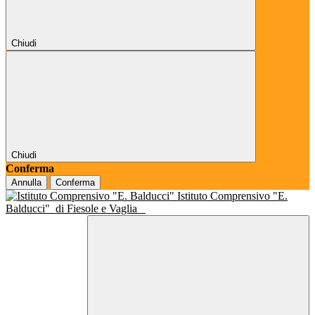
Chiudi
Chiudi
Conferma
Annulla
Conferma
Istituto Comprensivo "E.
Balducci"
di Fiesole e Vaglia