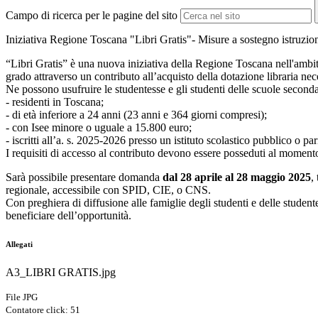
Campo di ricerca per le pagine del sito
Iniziativa Regione Toscana "Libri Gratis"- Misure a sostegno istruzione
“Libri Gratis” è una nuova iniziativa della Regione Toscana nell'ambito
grado attraverso un contributo all’acquisto della dotazione libraria ne
Ne possono usufruire le studentesse e gli studenti delle scuole second
- residenti in Toscana;
- di età inferiore a 24 anni (23 anni e 364 giorni compresi);
- con Isee minore o uguale a 15.800 euro;
- iscritti all’a. s. 2025-2026 presso un istituto scolastico pubblico o
I requisiti di accesso al contributo devono essere posseduti al momen
Sarà possibile presentare domanda
dal 28 aprile al 28 maggio 2025
,
regionale, accessibile con SPID, CIE, o CNS.
Con preghiera di diffusione alle famiglie degli studenti e delle studente
beneficiare dell’opportunità.
Allegati
A3_LIBRI GRATIS.jpg
File JPG
Contatore click: 51