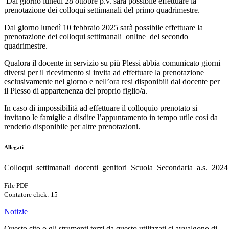
Dal giorno lunedì 28 ottobre p.v. sarà possibile effettuare la
prenotazione dei colloqui settimanali del primo quadrimestre.
Dal giorno lunedì 10 febbraio 2025 sarà possibile effettuare la
prenotazione dei colloqui settimanali online del secondo
quadrimestre.
Qualora il docente in servizio su più Plessi abbia comunicato giorni
diversi per il ricevimento si invita ad effettuare la prenotazione
esclusivamente nel giorno e nell’ora resi disponibili dal docente per
il Plesso di appartenenza del proprio figlio/a.
In caso di impossibilità ad effettuare il colloquio prenotato si
invitano le famiglie a disdire l’appuntamento in tempo utile così da
renderlo disponibile per altre prenotazioni.
Allegati
Colloqui_settimanali_docenti_genitori_Scuola_Secondaria_a.s._202
File PDF
Contatore click: 15
Notizie
Questo sito o gli strumenti terzi da questo utilizzati si avvalgono di