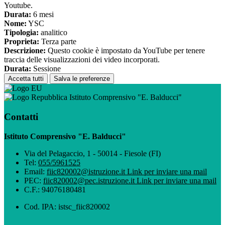
Youtube.
Durata:
6 mesi
Nome:
YSC
Tipologia:
analitico
Proprieta:
Terza parte
Descrizione:
Questo cookie è impostato da YouTube per tenere
traccia delle visualizzazioni dei video incorporati.
Durata:
Sessione
Accetta tutti
Salva le preferenze
Istituto Comprensivo "E. Balducci"
Contatti
Istituto Comprensivo "E. Balducci"
Via del Pelagaccio, 1 - 50014 - Fiesole (FI)
Tel:
055/5961525
Email:
fiic820002@istruzione.it
Link per inviare una mail
PEC:
fiic820002@pec.istruzione.it
Link per inviare una mail
C.F.: 94076180481
Cod. IPA: istsc_fiic820002