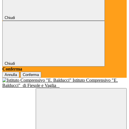
Chiudi
Chiudi
Conferma
Annulla
Conferma
Istituto Comprensivo "E.
Balducci"
di Fiesole e Vaglia