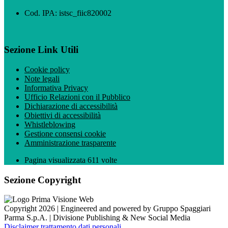
Cod. IPA: istsc_fiic820002
Sezione Link Utili
Cookie policy
Note legali
Informativa Privacy
Ufficio Relazioni con il Pubblico
Dichiarazione di accessibilità
Obiettivi di accessibilità
Whistleblowing
Gestione consensi cookie
Amministrazione trasparente
Pagina visualizzata
611
volte
Sezione Copyright
Copyright 2026 | Engineered and powered by Gruppo Spaggiari
Parma S.p.A. | Divisione Publishing & New Social Media
Disclaimer trattamento dati personali