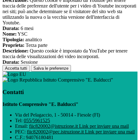
Descrizione:
Questo cookie è impostato da Youtube per tenere
traccia delle preferenze dell'utente per i video di Youtube incorporati
nei siti; può anche determinare se il visitatore del sito web sta
utilizzando la nuova o la vecchia versione dell'interfaccia di
Youtube.
Durata:
6 mesi
Nome:
YSC
Tipologia:
analitico
Proprieta:
Terza parte
Descrizione:
Questo cookie è impostato da YouTube per tenere
traccia delle visualizzazioni dei video incorporati.
Durata:
Sessione
Accetta tutti
Salva le preferenze
Istituto Comprensivo "E. Balducci"
Contatti
Istituto Comprensivo "E. Balducci"
Via del Pelagaccio, 1 - 50014 - Fiesole (FI)
Tel:
055/5961525
Email:
fiic820002@istruzione.it
Link per inviare una mail
PEC:
fiic820002@pec.istruzione.it
Link per inviare una mail
C.F.: 94076180481