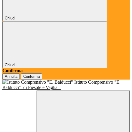
Chiudi
Chiudi
Conferma
Annulla
Conferma
Istituto Comprensivo "E.
Balducci"
di Fiesole e Vaglia