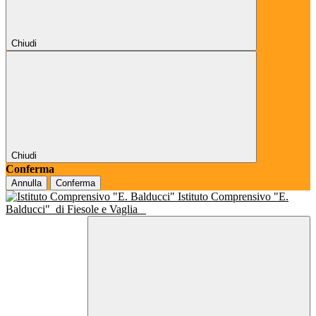
Chiudi
Chiudi
Conferma
Annulla
Conferma
Istituto Comprensivo "E.
Balducci"
di Fiesole e Vaglia