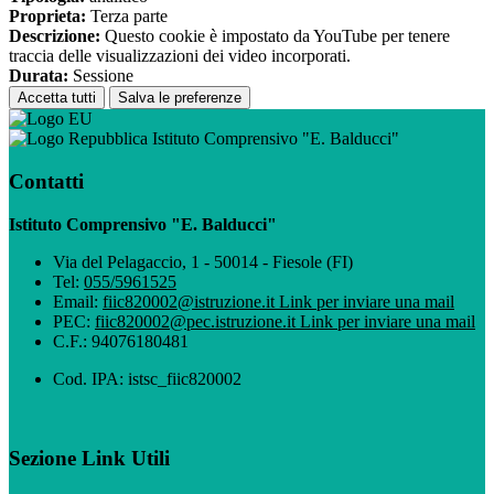
Proprieta:
Terza parte
Descrizione:
Questo cookie è impostato da YouTube per tenere
traccia delle visualizzazioni dei video incorporati.
Durata:
Sessione
Accetta tutti
Salva le preferenze
Istituto Comprensivo "E. Balducci"
Contatti
Istituto Comprensivo "E. Balducci"
Via del Pelagaccio, 1 - 50014 - Fiesole (FI)
Tel:
055/5961525
Email:
fiic820002@istruzione.it
Link per inviare una mail
PEC:
fiic820002@pec.istruzione.it
Link per inviare una mail
C.F.: 94076180481
Cod. IPA: istsc_fiic820002
Sezione Link Utili