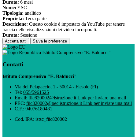
Durata:
6 mesi
Nome:
YSC
Tipologia:
analitico
Proprieta:
Terza parte
Descrizione:
Questo cookie è impostato da YouTube per tenere
traccia delle visualizzazioni dei video incorporati.
Durata:
Sessione
Accetta tutti
Salva le preferenze
Istituto Comprensivo "E. Balducci"
Contatti
Istituto Comprensivo "E. Balducci"
Via del Pelagaccio, 1 - 50014 - Fiesole (FI)
Tel:
055/5961525
Email:
fiic820002@istruzione.it
Link per inviare una mail
PEC:
fiic820002@pec.istruzione.it
Link per inviare una mail
C.F.: 94076180481
Cod. IPA: istsc_fiic820002