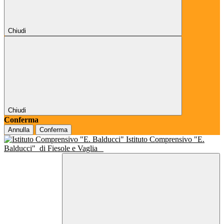
Chiudi
Chiudi
Conferma
Annulla
Conferma
Istituto Comprensivo "E.
Balducci"
di Fiesole e Vaglia