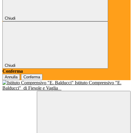
Chiudi
Chiudi
Conferma
Annulla
Conferma
Istituto Comprensivo "E.
Balducci"
di Fiesole e Vaglia