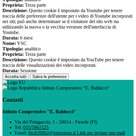
Proprieta:
Terza parte
Descrizione:
Questo cookie è impostato da Youtube per tenere
traccia delle preferenze dell'utente per i video di Youtube incorporati
nei siti; può anche determinare se il visitatore del sito web sta
utilizzando la nuova o la vecchia versione dell'interfaccia di
Youtube.
Durata:
6 mesi
Nome:
YSC
Tipologia:
analitico
Proprieta:
Terza parte
Descrizione:
Questo cookie è impostato da YouTube per tenere
traccia delle visualizzazioni dei video incorporati.
Durata:
Sessione
Accetta tutti
Salva le preferenze
Istituto Comprensivo "E. Balducci"
Contatti
Istituto Comprensivo "E. Balducci"
Via del Pelagaccio, 1 - 50014 - Fiesole (FI)
Tel:
055/5961525
Email:
fiic820002@istruzione.it
Link per inviare una mail