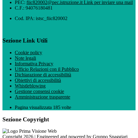
PEC:
fiic820002@pec.istruzione.it
Link per inviare una mail
C.F.: 94076180481
Cod. IPA: istsc_fiic820002
Sezione Link Utili
Cookie policy
Note legali
Informativa Privacy
Ufficio Relazioni con il Pubblico
Dichiarazione di accessibilità
Obiettivi di accessibilità
Whistleblowing
Gestione consensi cookie
Amministrazione trasparente
Pagina visualizzata
185
volte
Sezione Copyright
Copyright 2026 | Engineered and powered by Gruppo Spaggiari