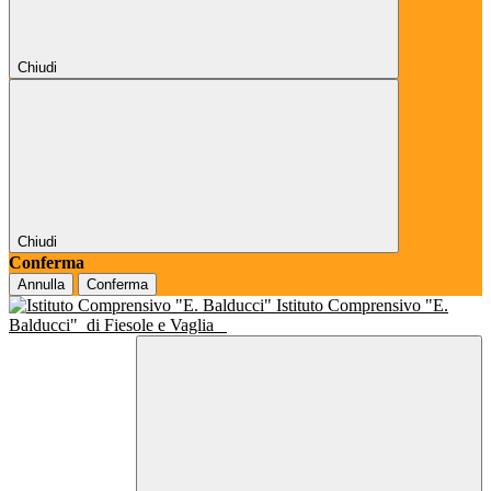
Chiudi
Chiudi
Conferma
Annulla
Conferma
Istituto Comprensivo "E.
Balducci"
di Fiesole e Vaglia