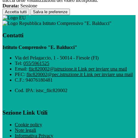
traccia delle visualizzazioni dei video incorporati.
Durata:
Sessione
Accetta tutti
Salva le preferenze
Istituto Comprensivo "E. Balducci"
Contatti
Istituto Comprensivo "E. Balducci"
Via del Pelagaccio, 1 - 50014 - Fiesole (FI)
Tel:
055/5961525
Email:
fiic820002@istruzione.it
Link per inviare una mail
PEC:
fiic820002@pec.istruzione.it
Link per inviare una mail
C.F.: 94076180481
Cod. IPA: istsc_fiic820002
Sezione Link Utili
Cookie policy
Note legali
Informativa Privacy