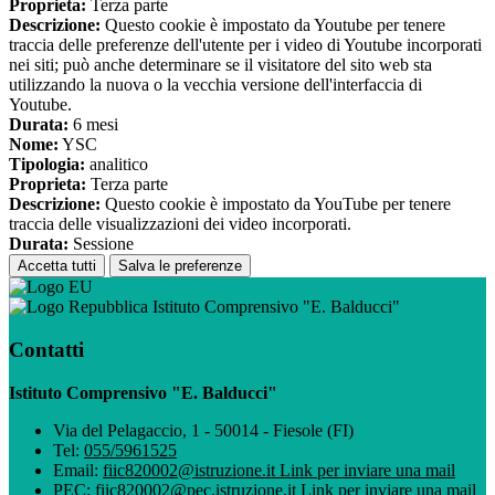
Proprieta:
Terza parte
Descrizione:
Questo cookie è impostato da Youtube per tenere
traccia delle preferenze dell'utente per i video di Youtube incorporati
nei siti; può anche determinare se il visitatore del sito web sta
utilizzando la nuova o la vecchia versione dell'interfaccia di
Youtube.
Durata:
6 mesi
Nome:
YSC
Tipologia:
analitico
Proprieta:
Terza parte
Descrizione:
Questo cookie è impostato da YouTube per tenere
traccia delle visualizzazioni dei video incorporati.
Durata:
Sessione
Accetta tutti
Salva le preferenze
Istituto Comprensivo "E. Balducci"
Contatti
Istituto Comprensivo "E. Balducci"
Via del Pelagaccio, 1 - 50014 - Fiesole (FI)
Tel:
055/5961525
Email:
fiic820002@istruzione.it
Link per inviare una mail
PEC:
fiic820002@pec.istruzione.it
Link per inviare una mail