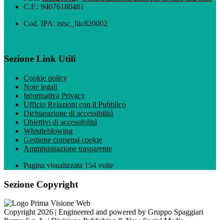
C.F.: 94076180481
Cod. IPA: istsc_fiic820002
Sezione Link Utili
Cookie policy
Note legali
Informativa Privacy
Ufficio Relazioni con il Pubblico
Dichiarazione di accessibilità
Obiettivi di accessibilità
Whistleblowing
Gestione consensi cookie
Amministrazione trasparente
Pagina visualizzata
154
volte
Sezione Copyright
Copyright 2026 | Engineered and powered by Gruppo Spaggiari