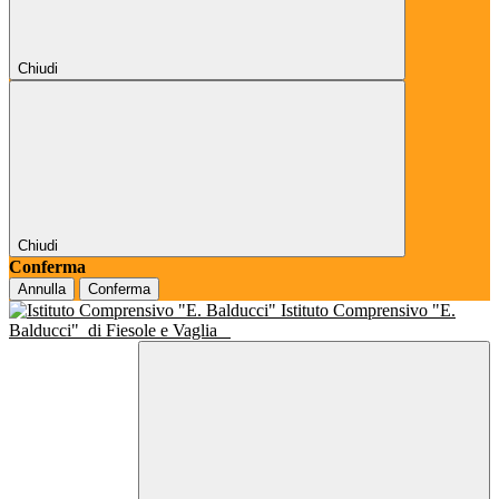
Chiudi
Chiudi
Conferma
Annulla
Conferma
Istituto Comprensivo "E.
Balducci"
di Fiesole e Vaglia