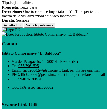
Tipologia:
analitico
Proprieta:
Terza parte
Descrizione:
Questo cookie è impostato da YouTube per tenere
traccia delle visualizzazioni dei video incorporati.
Durata:
Sessione
Accetta tutti
Salva le preferenze
Istituto Comprensivo "E. Balducci"
Contatti
Istituto Comprensivo "E. Balducci"
Via del Pelagaccio, 1 - 50014 - Fiesole (FI)
Tel:
055/5961525
Email:
fiic820002@istruzione.it
Link per inviare una mail
PEC:
fiic820002@pec.istruzione.it
Link per inviare una mail
C.F.: 94076180481
Cod. IPA: istsc_fiic820002
Sezione Link Utili