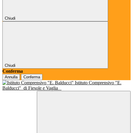
Chiudi
Chiudi
Conferma
Annulla
Conferma
Istituto Comprensivo "E.
Balducci"
di Fiesole e Vaglia