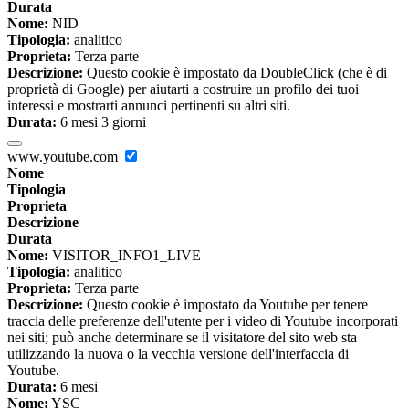
Durata
Nome:
NID
Tipologia:
analitico
Proprieta:
Terza parte
Descrizione:
Questo cookie è impostato da DoubleClick (che è di
proprietà di Google) per aiutarti a costruire un profilo dei tuoi
interessi e mostrarti annunci pertinenti su altri siti.
Durata:
6 mesi 3 giorni
www.youtube.com
Nome
Tipologia
Proprieta
Descrizione
Durata
Nome:
VISITOR_INFO1_LIVE
Tipologia:
analitico
Proprieta:
Terza parte
Descrizione:
Questo cookie è impostato da Youtube per tenere
traccia delle preferenze dell'utente per i video di Youtube incorporati
nei siti; può anche determinare se il visitatore del sito web sta
utilizzando la nuova o la vecchia versione dell'interfaccia di
Youtube.
Durata:
6 mesi
Nome:
YSC